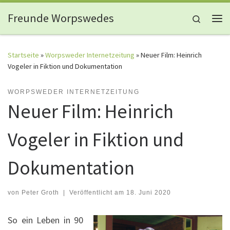
Zum Inhalt springen
Freunde Worpswedes
Search
Me
Startseite
»
Worpsweder Internetzeitung
»
Neuer Film: Heinrich
Vogeler in Fiktion und Dokumentation
WORPSWEDER INTERNETZEITUNG
Neuer Film: Heinrich
Vogeler in Fiktion und
Dokumentation
von
Peter Groth
|
Veröffentlicht am
18. Juni 2020
So ein Leben in 90