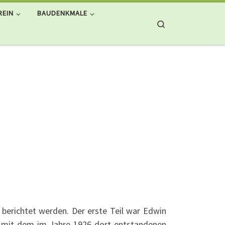
REIN
BAUDENKMALE
Search
 berichtet werden. Der erste Teil war Edwin
 mit dem im Jahre 1926 dort entstandenen