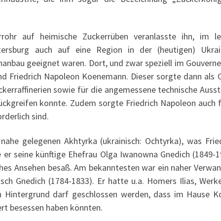
ohr auf heimische Zuckerrüben veranlasste ihn, im le
etersburg auch auf eine Region in der (heutigen) Ukrai
bau geeignet waren. Dort, und zwar speziell im Gouverne
 Friedrich Napoleon Koenemann. Dieser sorgte dann als C
kerraffinerien sowie für die angemessene technische Ausst
rückgreifen konnte. Zudem sorgte Friedrich Napoleon auch fü
rderlich sind.
he gelegenen Akhtyrka (ukrainisch: Ochtyrka), was Frie
e er seine künftige Ehefrau Olga Iwanowna Gnedich (1849-
hohes Ansehen besaß. Am bekanntesten war ein naher Verwand
ch Gnedich (1784-1833). Er hatte u.a. Homers Ilias, Werke 
en Hintergrund darf geschlossen werden, dass im Hause Ko
ert besessen haben könnten.