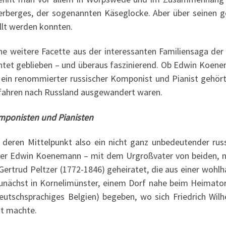
berges, der sogenannten Käseglocke. Aber über seinen ge
üllt werden konnten.
ine weitere Facette aus der interessanten Familiensaga de
chtet geblieben – und überaus faszinierend. Ob Edwin Koen
 ein renommierter russischer Komponist und Pianist gehörte,
rfahren nach Russland ausgewandert waren.
omponisten und Pianisten
n deren Mittelpunkt also ein nicht ganz unbedeutender rus
ber Edwin Koenemann – mit dem Urgroßvater von beiden, n
Gertrud Peltzer (1772-1846) geheiratet, die aus einer wohl
nächst in Kornelimünster, einem Dorf nahe beim Heimatort
utschsprachiges Belgien) begeben, wo sich Friedrich Wil
ut machte.