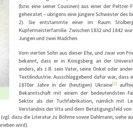
(bzw. eine seiner Cousinen) aus einer der Peltzer-
geheiratet – übrigens eine jüngere Schwester des
2). Sie entstammte einer im Raum Stolber
Kupfermeisterfamilie. Zwischen 1832 und 1842 wur
Jungen und zwei Mädchen.
Vom vierten Sohn aus dieser Ehe, und zwar von Fr
bekannt, dass er in Königsberg an der Universit
anders, als z.B. sein Vater, seine Onkel oder ande
Textilindustrie. Ausschlaggebend dafür war, dass er
[3]
1870er Jahre in der (heutigen) Ukraine
aufhie
Bekanntschaft mit einem der bedeutendsten Fab
Sektor als der Tuchfabrikation, nämlich mit L
Verständnis der Vita und dem Betätigungsfeld von
 (vgl. dazu die Literatur zu Böhme sowie Dahlmann; siehe au
rieben wird).