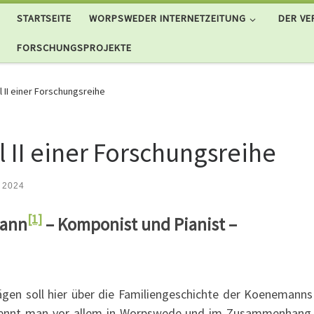
STARTSEITE
WORPSWEDER INTERNETZEITUNG
DER VE
FORSCHUNGSPROJEKTE
 II einer Forschungsreihe
 II einer Forschungsreihe
 2024
[1]
mann
– Komponist und Pianist –
rägen soll hier über die Familiengeschichte der Koenemanns
kennt man vor allem in Worpswede und im Zusammenhang