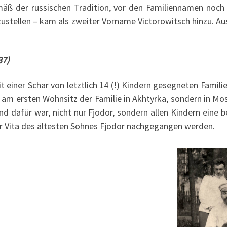
emäß der russischen Tradition, vor den Familiennamen no
zustellen – kam als zweiter Vorname Victorowitsch hinzu. 
37)
it einer Schar von letztlich 14 (!) Kindern gesegneten Fami
 am ersten Wohnsitz der Familie in Akhtyrka, sondern in M
d dafür war, nicht nur Fjodor, sondern allen Kindern eine
der Vita des ältesten Sohnes Fjodor nachgegangen werden.
diofjgidfhgidflhgilfdghdfgihdfgf
dighdfioghfdgkfdgfdhjgkfdhgfd
jkghfjkghfdgjkfdhgdfjkghdfgjfd
ghfdkghfdkjghfdgkjfdghdfjkghf
dgk fgkfjhfdkjg fghf jkghjgkdf
gkfhfkgj fgkfh gkfjhkjghfg hg g