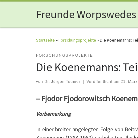
Zum Inhalt springen
Freunde Worpswedes
Startseite
»
Forschungsprojekte
»
Die Koenemanns: Teil
FORSCHUNGSPROJEKTE
Die Koenemanns: Teil
von
Dr. Jürgen Teumer
|
Veröffentlicht am
21. März
– Fjodor Fjodorowitsch Koene
Vorbemerkung
In einer breiter angelegten Folge von Beit
Koenemann (1883-1960) vorbehalten. Ihn 