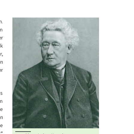
n.
im
er
rk
r,
en
er
es
em
te
en
ne
g“