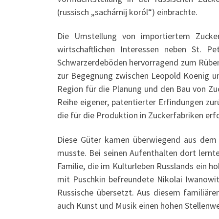
(russisch „sachárnij koról“) einbrachte.
Die Umstellung von importiertem Zuckerr
wirtschaftlichen Interessen neben St. P
Schwarzerdeböden hervorragend zum Rübenan
zur Begegnung zwischen Leopold Koenig und
Region für die Planung und den Bau von Zuc
Reihe eigener, patentierter Erfindungen zu
die für die Produktion in Zuckerfabriken erfo
Diese Güter kamen überwiegend aus dem na
musste. Bei seinen Aufenthalten dort lernt
Familie, die im Kulturleben Russlands ein 
mit Puschkin befreundete Nikolai Iwanowits
Russische übersetzt. Aus diesem familiär
auch Kunst und Musik einen hohen Stellenw