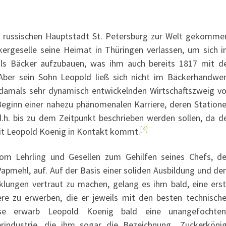
 russischen Hauptstadt St. Petersburg zur Welt gekomme
kergeselle seine Heimat in Thüringen verlassen, um sich 
 als Bäcker aufzubauen, was ihm auch bereits 1817 mit d
 Aber sein Sohn Leopold ließ sich nicht im Bäckerhandwe
h damals sehr dynamisch entwickelnden Wirtschaftszweig vo
 Beginn einer nahezu phänomenalen Karriere, deren Station
d.h. bis zu dem Zeitpunkt beschrieben werden sollen, da d
[4]
t Leopold Koenig in Kontakt kommt.
vom Lehrling und Gesellen zum Gehilfen seines Chefs, d
apmehl, auf. Auf der Basis einer soliden Ausbildung und d
klungen vertraut zu machen, gelang es ihm bald, eine ers
re zu erwerben, die er jeweils mit den besten technisch
ise erwarb Leopold Koenig bald eine unangefochte
erindustrie, die ihm sogar die Bezeichnung „Zuckerköni