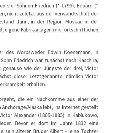
en vier Söhnen Friedrich (* 1796), Eduard (*
en, nicht zuletzt aus der Verwandtschaft der
stand darin, in der Region Moskau in der
l, eigene Fabrikanlagen mit fortschrittlichen
ater des Worpsweder Edwin Koenemann, in
Sohn Friedrich war zunächst nach Kaschira,
k genauso wie der Jüngste der drei, Victor
ächst dieser Letztgenannte, nämlich Victor
erksamkeit erhalten.
orgeht, die ein Nachkomme aus einer der
nchorage/Alaska lebt, ins Internet gestellt
h Victor Alexander (1805-1885) in Kablukowo,
ieder. Bevor er dort im Jahre 1832 eine
ie sein älterer Bruder Albert – eine Tochter