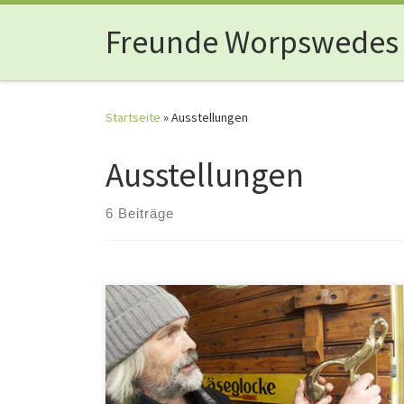
Zum Inhalt springen
Freunde Worpswedes
Startseite
»
Ausstellungen
Ausstellungen
6 Beiträge
Ein repräsentatives Stück der goldenen Ledertapet
aus der Güldenkammer des Bremer Rathauses hatt
die Käseglocke schon. Und nun erhielt das Museum fü
Kunsthandwerk der Freunde Worpswedes ei
weiteres Glanzstück aus dem von Heinrich Vogele