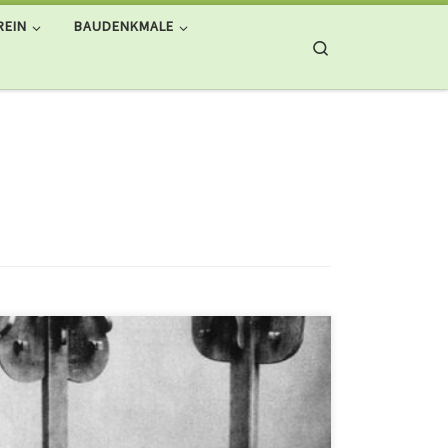
REIN
BAUDENKMALE
Search
Eine schöne Unterbrechung bei der Gartenarbeit!
Unsere ehrenamtlichen Mitarbeiter an der Käseglocke
sind die ersten, die ihn bestaunen können: der
Original-Hoetger-Garderobenständer ist gerade
angeliefert worden. Ein überaus seltenes Möbelstück,
wahrscheinlich das einzige erhaltene Exemplar, das