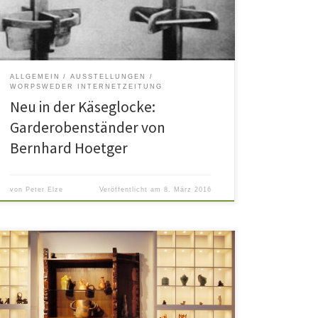
zusammen mit einem anderen Modell im Hoetger-
Möbelkatalog als die Nummer 17 aufgeführt wird. Der
Entwurf […]
ALLGEMEIN
AUSSTELLUNGEN
WORPSWEDER INTERNETZEITUNG
Neu in der Käseglocke:
Garderobenständer von
Bernhard Hoetger
von
Peter Elze
Veröffentlicht am
8. März 2016
In der Käseglocke, dem Worpsweder Museum für
Kunsthandwerk, nimmt die Präsentation von Arbeiten
aus den von Bernhard Hoetger 1923 gegründeten
Worpsweder Kunsthütten großen Raum ein. Die
Begründung liegt auf der Hand: Bis zur Übersiedlung