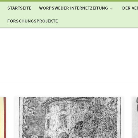
STARTSEITE
WORPSWEDER INTERNETZEITUNG
DER VE
FORSCHUNGSPROJEKTE
e
Das Albert König-Museum in Unterlüß bei Celle, das
e
Ostholsteinmuseum in Eutin, Schloss Achberg im
r
Landkreis Ravensburg, das Kunsthaus Apolda, das
n
Stadtmuseum im rheinländischen Langenfeld und das
r
Dithmarscher Landesmuseum in Meldorf an der