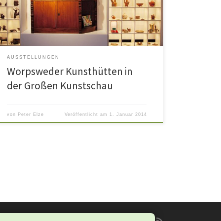
der Werkstätten für diverse Kunsthandwerker 1927
nach Bremen in die Böttcherstraße (Werkstatt „Sieben
Faulen“) entstanden hier […]
AUSSTELLUNGEN
Worpsweder Kunsthütten in
der Großen Kunstschau
von
Peter Elze
Veröffentlicht am
1. Januar 2014