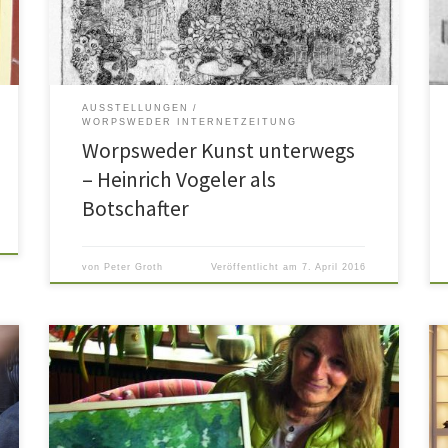
:
schleswig-holsteinischen Westküste – in allen diesen
s
Ausstellungshäusern sind seit Mai 2014 umfangreiche
Konvolute Worpsweder Kunst aus dem Bestand […]
AUSSTELLUNGEN
WORPSWEDER INTERNETZEITUNG
Worpsweder Kunst unterwegs
– Heinrich Vogeler als
Botschafter
von
Peter Groth
Veröffentlicht am
7. April 2016
t
In seiner Heimat gilt Horacio Butler (1897-1983) als
e
erfolgreicher Künstler, sowohl Maler als auch Grafiker
n
und Designer. Auch in Worpswede ist der Argentinier
n
unvergessen, lebte er doch 1922 für sechs Monate im