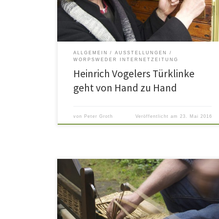
1904/05 im Jugendstil eingerichteten Prunkzimmer
eine bronzene Türklinke in Gestalt eines Pfaus al
Leihgabe. Natürlich handelt […]
ALLGEMEIN
AUSSTELLUNGEN
WORPSWEDER INTERNETZEITUNG
Heinrich Vogelers Türklinke
geht von Hand zu Hand
von
Peter Groth
Veröffentlicht am
23. Mai 2016
„Nein, leben kann man davon nicht“, antworte
lachend der Stuhlflechter Hans Hermann Meyer auf di
Fragen unserer Besucher der Käseglocke, „das ist mei
Hobby“. Die Freunde Worpswedes hatten ih