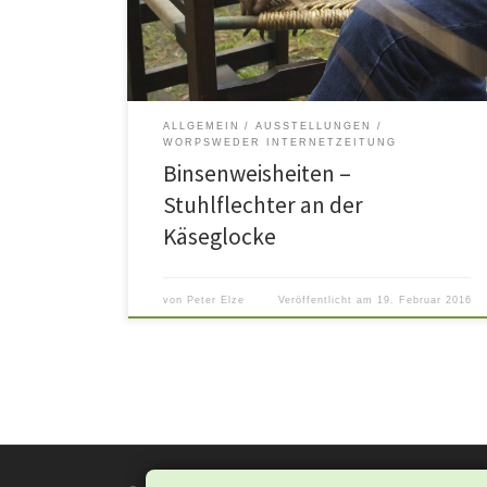
gebeten, beim Tag des Offenen Denkmals 2015, unte
dem Motto „Handwerk“, sein traditionelles Können z
demonstrieren. Seine Motivation ist, das alte […]
ALLGEMEIN
AUSSTELLUNGEN
WORPSWEDER INTERNETZEITUNG
Binsenweisheiten –
Stuhlflechter an der
Käseglocke
von
Peter Elze
Veröffentlicht am
19. Februar 2016