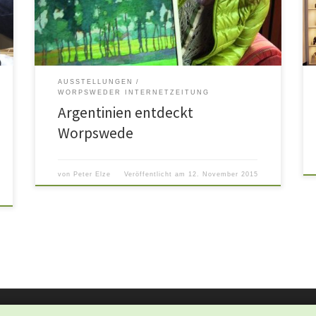
r
Künstlerdorf bei Martha Vogeler im Haus im Schluh und
u
hat mehrere sichtbare Zeugnisse seiner Malerei
hinterlassen. Diese sind […]
AUSSTELLUNGEN
WORPSWEDER INTERNETZEITUNG
Argentinien entdeckt
Worpswede
von
Peter Elze
Veröffentlicht am
12. November 2015