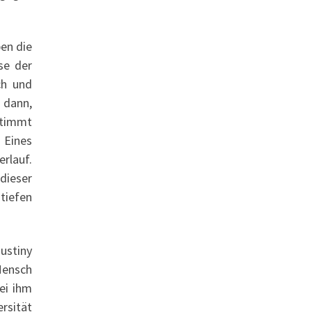
ben die
se der
ch und
 dann,
stimmt
 Eines
rlauf.
 dieser
tiefen
ustiny
 Mensch
ei ihm
rsität