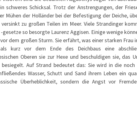
ein schweres Schicksal. Trotz der Anstrengungen, der Fries
ler Mühen der Holländer bei der Befestigung der Deiche, üb
e versinkt zu großen Teilen im Meer. Viele Strandinger kom
 -gesetze so besorgte Laurenz Aggisen. Einige wenige könne
n vor dem großen Sturm. Sie erfährt, was einer starken Frau i
ht: als kurz vor dem Ende des Deichbaus eine abschli
esischen Oberen sie zur Hexe und beschuldigen sie, das U
l besiegelt. Auf Strand bedeutet das: Sie wird in die noch 
fließendes Wasser, Schutt und Sand ihrem Leben ein qual
assische Überheblichkeit, sondern die Angst vor Fremd