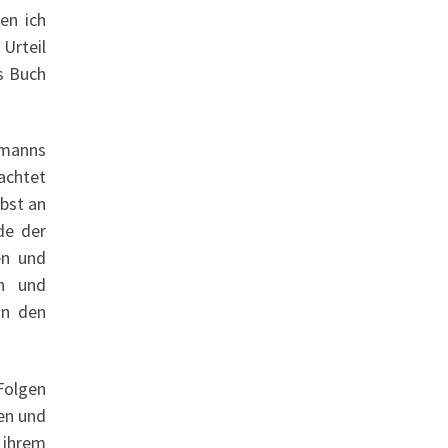
en ich
Urteil
s Buch
gmanns
eachtet
lbst an
de der
en und
en und
in den
 Folgen
en und
n ihrem