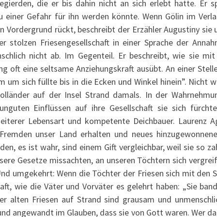
gierden, die er bis dahin nicht an sich erlebt hatte. Er sp
 einer Gefahr für ihn werden könnte. Wenn Gölin im Verla
n Vordergrund rückt, beschreibt der Erzähler Augustiny sie 
r stolzen Friesengesellschaft in einer Sprache der Annah
chlich nicht ab. Im Gegenteil. Er beschreibt, wie sie mit
 oft eine seltsame Anziehungskraft ausübt. An einer Stelle
m um sich füllte bis in die Ecken und Winkel hinein”. Nicht 
Holländer auf der Insel Strand damals. In der Wahrnehmu
nguten Einflüssen auf ihre Gesellschaft sie sich fürchte
eiterer Lebensart und kompetente Deichbauer. Laurenz A
r Fremden unser Land erhalten und neues hinzugewonnene
 es ist wahr, sind einem Gift vergleichbar, weil sie so za
sere Gesetze missachten, an unseren Töchtern sich vergreif
Und umgekehrt: Wenn die Töchter der Friesen sich mit den 
aft, wie die Väter und Vorväter es gelehrt haben: „Sie band
der alten Friesen auf Strand sind grausam und unmenschlic
 und angewandt im Glauben, dass sie von Gott waren. Wer d