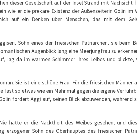
n dieser Gesellschaft auf der Insel Strand mit Nachsicht fü
ein wie er die prekäre Existenz der Außenseiterin Gölin im 
r mich auf ein Denken über Menschen, das mit dem Gei
 Aggisen, Sohn eines der friesischen Patriarchen, sie beim
 romantischen Augenblick lang eine Meerjungfrau zu erkennen
uf, lag da im warmen Schimmer ihres Leibes und blickte, 
man. Sie ist eine schöne Frau. Für die friesischen Männer a
sse fast so etwas wie ein Mahnmal gegen die eigene Verführb
 Golin fordert Aggi auf, seinen Blick abzuwenden, während s
 „Nie hatte er die Nacktheit des Weibes gesehen, und die
eng erzogener Sohn des Oberhauptes des friesischen Patri