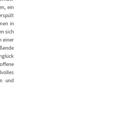
en, ein
erspült
men in
n sich
n einer
eßende
nglück
offene
volles
en und