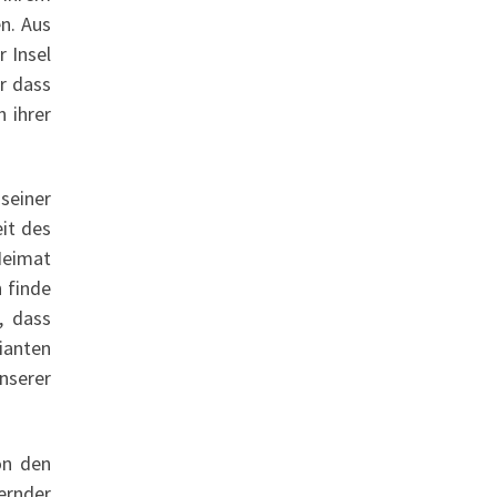
n. Aus
 Insel
er dass
 ihrer
 seiner
it des
 Heimat
 finde
, dass
ianten
nserer
on den
ernder