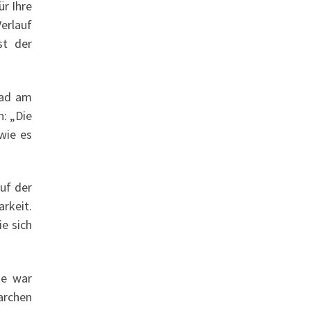
r Ihre
Verlauf
st der
 Bad am
: „Die
wie es
uf der
arkeit.
ie sich
se war
archen