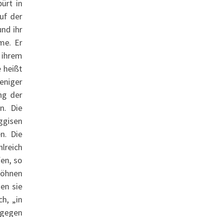
ürt in
uf der
und ihr
me. Er
 ihrem
 heißt
weniger
ng der
n. Die
ggisen
n. Die
hlreich
en, so
Söhnen
en sie
h, „in
agegen