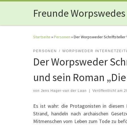
Zum Inhalt springen
Freunde Worpswedes
Startseite
»
Personen
»
Der Worpsweder Schriftsteller
PERSONEN
WORPSWEDER INTERNETZEIT
Der Worpsweder Schr
und sein Roman „Die
von
Jens Hager-van der Laan
|
Veröffentlicht am
2
Es ist wahr: die Protagonisten in diesem 
Strand, handeln nach archaischen Geset
Mitmenschen vom Leben zum Tode zu beför