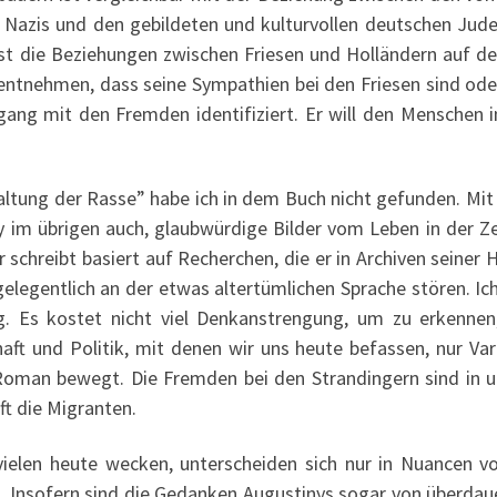
Nazis und den gebildeten und kulturvollen deutschen Jude
ist die Beziehungen zwischen Friesen und Holländern auf der
t entnehmen, dass seine Sympathien bei den Friesen sind od
ng mit den Fremden identifiziert. Er will den Menschen in
altung der Rasse” habe ich in dem Buch nicht gefunden. Mit
y im übrigen auch, glaubwürdige Bilder vom Leben in der Ze
 schreibt basiert auf Recherchen, die er in Archiven seiner
elegentlich an der etwas altertümlichen Sprache stören. Ich
g. Es kostet nicht viel Denkanstrengung, um zu erkennen
t und Politik, mit denen wir uns heute befassen, nur Var
Roman bewegt. Die Fremden bei den Strandingern sind in u
t die Migranten.
vielen heute wecken, unterscheiden sich nur in Nuancen v
. Insofern sind die Gedanken Augustinys sogar von überdau