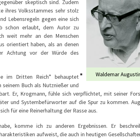
 gegenüber skeptisch sind. Zudem
te ihres Volksstammes sehr stolz
und Lebensregeln gegen eine sich
b schon erlaubt, dem Autor zu
sich weit mehr an den Menschen
s orientiert haben, als an denen
der Achtung vor der Würde des
Waldemar Augusti
 im Dritten Reich” behauptet
n seinem Buch als Nutznießer und
bart. Er, Krogmann, fühle sich verpflichtet, mit seiner For
 Täter und Systembefürworter auf die Spur zu kommen. Aug
ich für eine Reinerhaltung der Rasse aus.
abe, komme ich zu anderen Ergebnissen. Er beschrei
harakteristiken aufweist, die auch in heutigen Gesellschaft