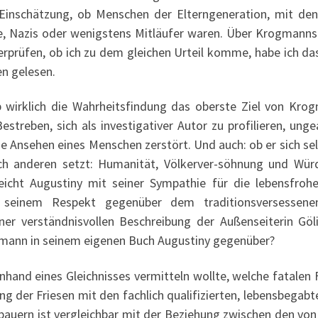
 Einschätzung, ob Menschen der Elterngeneration, mit den
te, Nazis oder wenigstens Mitläufer waren. Über Krogmanns 
erprüfen, ob ich zu dem gleichen Urteil komme, habe ich da
en gelesen.
 wirklich die Wahrheitsfindung das oberste Ziel von Kro
streben, sich als investigativer Autor zu profilieren, ung
he Ansehen eines Menschen zerstört. Und auch: ob er sich se
Buch anderen setzt: Humanität, Völkerver-söhnung und Wür
eicht Augustiny mit seiner Sympathie für die lebensfroh
it seinem Respekt gegenüber dem traditionsversessen
ner verständnisvollen Beschreibung der Außenseiterin Göl
ann in seinem eigenen Buch Augustiny gegenüber?
nhand eines Gleichnisses vermitteln wollte, welche fatalen
g der Friesen mit den fachlich qualifizierten, lebensbegabt
hbauern ist vergleichbar mit der Beziehung zwischen den vo