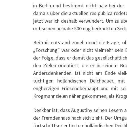
in Berlin und bestimmt nicht naiv bei der
damals über die aktuellen res publica rede
jetzt war ich deshalb verwundert. Um zu üb
mit seinen beinahe 500 eng bedruckten Seit
Bei mir entstand zunehmend die Frage, ob
„Forschung” war oder nicht vielmehr sein Be
der Folge, dass er damit das gesellschaftlic
den Zielen orientiert, die er in seinem 
Andersdenkenden. Ist nicht am Ende viell
tüchtigen holländischen Deichbauer, m
engherzigen Friesenoberhaupt und mit sei
Krogmannzielen näher gekommen, als Krogm
Denkbar ist, dass Augustiny seinen Lesern a
der Fremdenhass nach sich zieht. Der Umgan
fortschrittsorientierten holländischen Deic