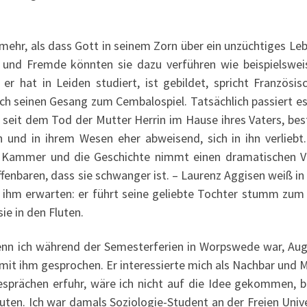
 mehr, als dass Gott in seinem Zorn über ein unzüchtiges Le
r und Fremde könnten sie dazu verführen wie beispielswei
 er hat in Leiden studiert, ist gebildet, spricht Französis
h seinen Gesang zum Cembalospiel. Tatsächlich passiert es
n, seit dem Tod der Mutter Herrin im Hause ihres Vaters, be
 und in ihrem Wesen eher abweisend, sich in ihn verliebt.
er Kammer und die Geschichte nimmt einen dramatischen Ve
fenbaren, dass sie schwanger ist. – Laurenz Aggisen weiß in
n ihm erwarten: er führt seine geliebte Tochter stumm zum 
ie in den Fluten.
wenn ich während der Semesterferien in Worpswede war, Aug
 mit ihm gesprochen. Er interessierte mich als Nachbar und
esprächen erfuhr, wäre ich nicht auf die Idee gekommen, b
ten. Ich war damals Soziologie-Student an der Freien Unive