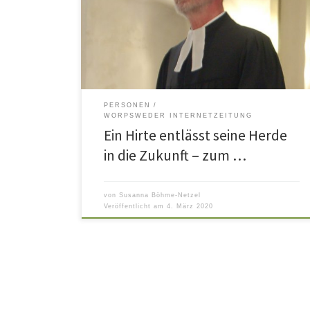
malerischem Ortsbild, jedoch hinter den Kulisse
brodelte es in der Gemeinde, eine Situation, die sic
damals ins Absurde hochgeschaukelt hatte. Dies gin
sogar durch die regionale Presse. In dieser Situatio
wurde dringend ein Schlichter benötigt, […]
PERSONEN
WORPSWEDER INTERNETZEITUNG
Ein Hirte entlässt seine Herde
in die Zukunft – zum …
von
Susanna Böhme-Netzel
Veröffentlicht am
4. März 2020