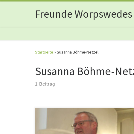
Zum Inhalt springen
Freunde Worpswedes
Startseite
»
Susanna Böhme-Netzel
Susanna Böhme-Net
1 Beitrag
Als Pastor Liedtke im August 2010 sein neues Am
antrat, eröffnete sich ihm ein Künstlerdorf mi