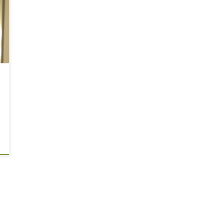
n
h
g
n