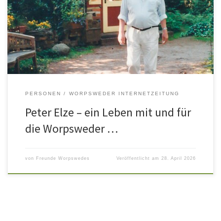
Gründungsmitglied, Hans Hubert als langjähriger Fremdenverkehrs-
Beauftragter, das Ehepaar Netzel und Peter Elze. Elze, der noch
zu Lebzeiten zum bisher einzigen Ehrenvorsitzenden des 1903
gegründeten Vereins gewählt wurde, ist am 4. Dezember 2025 im
[…]
PERSONEN
WORPSWEDER INTERNETZEITUNG
Peter Elze – ein Leben mit und für
die Worpsweder …
von
Freunde Worpswedes
Veröffentlicht am
28. April 2026