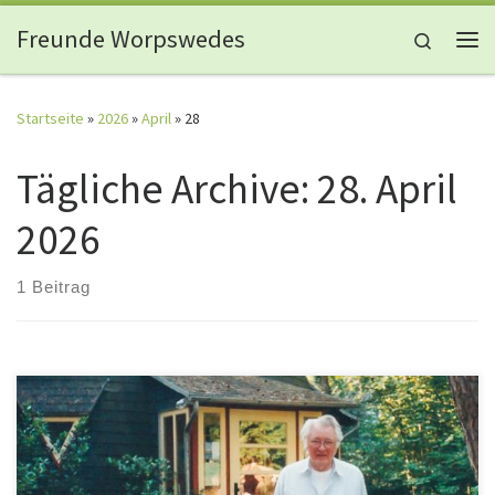
Zum Inhalt springen
Freunde Worpswedes
Search
Me
Startseite
»
2026
»
April
»
28
Tägliche Archive:
28. April
2026
1 Beitrag
Es sind nur wenige Persönlichkeiten, die den Verein der „Freunde
Worpswedes“ nachhaltig geprägt haben: Heinrich Vogeler als